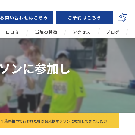
お問い合わせはこちら
ご予約はこちら
口コミ
当院の特徴
アクセス
ブログ
鍼灸
コラム
ソンに参加し
肩こり
頭痛
腰痛
姿勢矯正
千葉県柏市で行われた柏の葉爽快マラソンに参加してきました😊