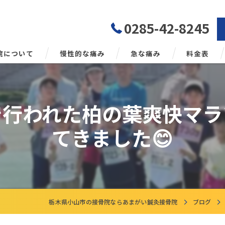
0285-42-8245
院について
慢性的な痛み
急な痛み
料金表
勢矯正について
で行われた柏の葉爽快マラ
てきました😊
栃木県小山市の接骨院ならあまがい鍼灸接骨院
ブログ