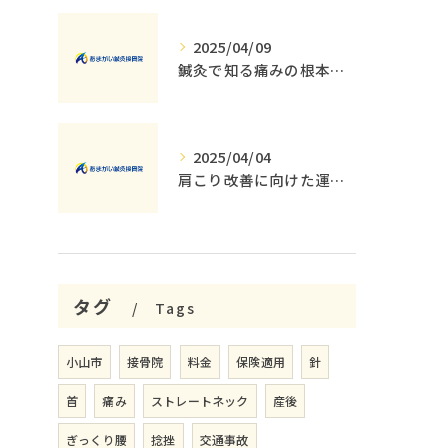
2025/04/09
鍼灸で知る痛みの根本原因とその解消法
2025/04/04
肩こり改善に向けた運動療法の重要性
タグ
Tags
小山市
接骨院
料金
保険適用
針
首
痛み
ストレートネック
産後
ぎっくり腰
捻挫
交通事故