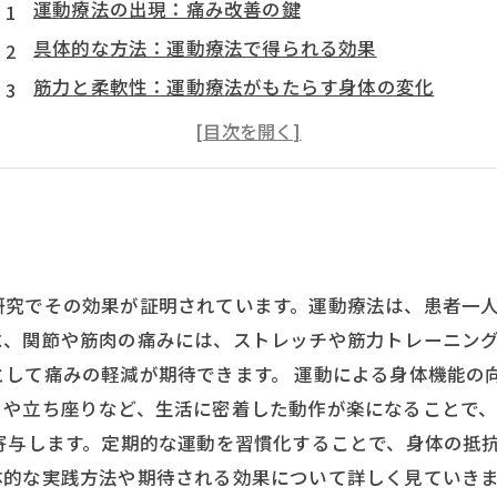
運動療法の出現：痛み改善の鍵
具体的な方法：運動療法で得られる効果
筋力と柔軟性：運動療法がもたらす身体の変化
長期的な痛み再発防止：運動習慣の重要性
実績と研究：運動療法の効果を裏付けるデータ
新たなスタート：運動療法で快適な生活を取り戻そう
研究でその効果が証明されています。運動療法は、患者一
に、関節や筋肉の痛みには、ストレッチや筋力トレーニン
として痛みの軽減が期待できます。 運動による身体機能の
りや立ち座りなど、生活に密着した動作が楽になることで
寄与します。定期的な運動を習慣化することで、身体の抵
体的な実践方法や期待される効果について詳しく見ていき