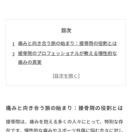
目次
痛みと向き合う旅の始まり：接骨院の役割とは
接骨院のプロフェッショナルが教える慢性的な
痛みの真実
心と体を整える：オーダーメイドの治療の重要
性
痛みが改善される瞬間：患者の声に耳を傾けて
接骨院の治療がもたらす生活の質の向上
痛みと向き合う旅の始まり：接骨院の役割とは
接骨院の未来：新しいアプローチと技術の進展
健康な生活を取り戻すために：接骨院の重要性
接骨院は、痛みを抱える多くの人々にとって、特別な存
を再確認
在です。慢性的な痛みやスポーツ外傷に悩む方々に対し