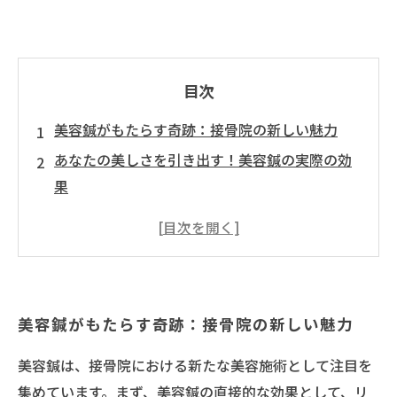
目次
美容鍼がもたらす奇跡：接骨院の新しい魅力
あなたの美しさを引き出す！美容鍼の実際の効
果
接骨院での美容鍼：顔のリフトアップと肌トー
ンの均一化
心身をリフレッシュ！美容鍼がもたらす健康効
果
美容鍼がもたらす奇跡：接骨院の新しい魅力
専門的な施術者による安心の美容鍼体験
美容鍼を通じて得られる心と体のバランス
美容鍼は、接骨院における新たな美容施術として注目を
接骨院での美容鍼施術の選び方と利用法
集めています。まず、美容鍼の直接的な効果として、リ