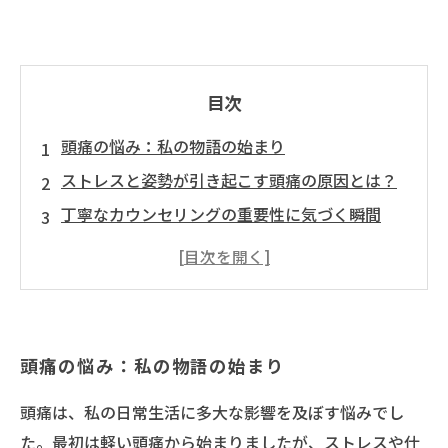
目次
頭痛の悩み：私の物語の始まり
ストレスと姿勢が引き起こす頭痛の原因とは？
丁寧なカウンセリングの重要性に気づく瞬間
私のライフスタイルを見直して、頭痛改善に挑
戦！
専門家のアドバイスをもとにカスタマイズした
治療法
頭痛の悩み：私の物語の始まり
頭痛改善の道のり：成功体験とその効果
あなたもできる！丁寧なカウンセリングで頭痛
頭痛は、私の日常生活に多大な影響を及ぼす悩みでし
ケアを始めよう
た。最初は軽い頭痛から始まりましたが、ストレスや仕