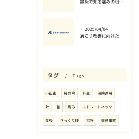
鍼灸で知る痛みの根本原因とその解消法
2025/04/04
肩こり改善に向けた運動療法の重要性
タグ
Tags
小山市
接骨院
料金
保険適用
針
首
痛み
ストレートネック
産後
ぎっくり腰
捻挫
交通事故