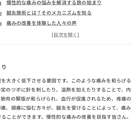
慢性的な痛みの悩みを解消する旅の始まり
鍼灸施術とは？そのメカニズムを知る
痛みの改善を体験した人々の声
鍼灸の施術方法：具体的なプロセスを解説
自然治癒力を引き出し、心身のバランスを整える
慢性的な痛み改善の成功事例集
あなたも始めよう！鍼灸施術で新しい生活を手に入れ
まり
質を大きく低下させる要因です。このような痛みを和らげ
特定のツボに針を刺したり、温熱を加えたりすることで、
て筋肉の緊張が和らげられ、血行が促進されるため、疼痛
腰痛、頭痛に悩む方々が、鍼灸を受けることによって、痛
けることができます。慢性的な痛みの改善を目指す皆さん