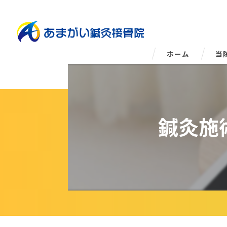
ホーム
当
姿
鍼灸施