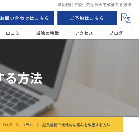
鍼灸施術で慢性的な痛みを改善する方法
お問い合わせはこちら
ご予約はこちら
口コミ
当院の特徴
アクセス
ブログ
鍼灸
コラム
肩こり
する方法
頭痛
腰痛
姿勢矯正
ブログ
コラム
鍼灸施術で慢性的な痛みを改善する方法