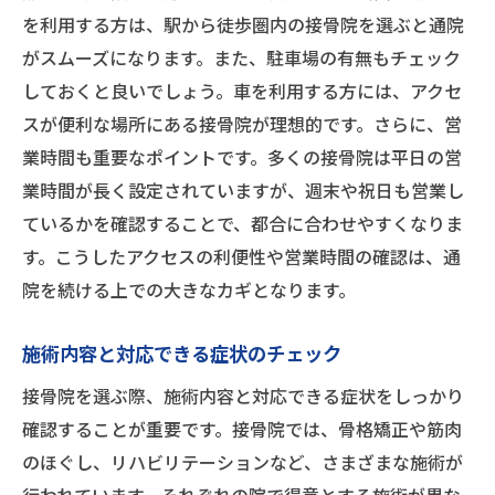
予約システムの使い方と便利さ
を利用する方は、駅から徒歩圏内の接骨院を選ぶと通院
がスムーズになります。また、駐車場の有無もチェック
小山駅周辺で信頼できる接骨院を見つける方法
しておくと良いでしょう。車を利用する方には、アクセ
ネットでの口コミ確認のポイント
スが便利な場所にある接骨院が理想的です。さらに、営
友人や知人からの紹介を活用する
業時間も重要なポイントです。多くの接骨院は平日の営
実際に見学して施設を確認する
業時間が長く設定されていますが、週末や祝日も営業し
パンフレットやホームページの情報をチェ
ているかを確認することで、都合に合わせやすくなりま
ック
す。こうしたアクセスの利便性や営業時間の確認は、通
予約時の対応をチェックする
院を続ける上での大きなカギとなります。
近隣の病院や薬局のおすすめを聞く
施術内容と対応できる症状のチェック
小山駅近くの接骨院の特徴と選び方の基本
治療方針と施術方法の違い
接骨院を選ぶ際、施術内容と対応できる症状をしっかり
確認することが重要です。接骨院では、骨格矯正や筋肉
料金体系と保険適用の確認
のほぐし、リハビリテーションなど、さまざまな施術が
治療機器や設備の紹介