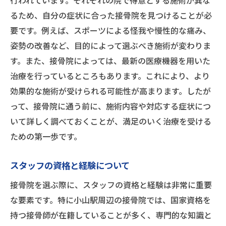
行われています。それぞれの院で得意とする施術が異な
スタッフの対応とサービスの質
るため、自分の症状に合った接骨院を見つけることが必
リハビリやアフターケアの充実度
要です。例えば、スポーツによる怪我や慢性的な痛み、
短期間での効果と通院の頻度
姿勢の改善など、目的によって選ぶべき施術が変わりま
小山駅近くで人気の接骨院を選ぶためのガイド
す。また、接骨院によっては、最新の医療機器を用いた
人気の理由とその裏側
治療を行っているところもあります。これにより、より
効果的な施術が受けられる可能性が高まります。したが
予約の取りやすさと通いやすさ
って、接骨院に通う前に、施術内容や対応する症状につ
施術内容の多様性と専門性
いて詳しく調べておくことが、満足のいく治療を受ける
患者さんの満足度とリピート率
ための第一歩です。
通院の負担を軽減するポイント
口コミサイトでの評価の見方
スタッフの資格と経験について
小山駅周辺で評判の良い接骨院を探す秘訣
接骨院を選ぶ際に、スタッフの資格と経験は非常に重要
高評価の接骨院の共通点
な要素です。特に小山駅周辺の接骨院では、国家資格を
失敗しない接骨院の選び方
持つ接骨師が在籍していることが多く、専門的な知識と