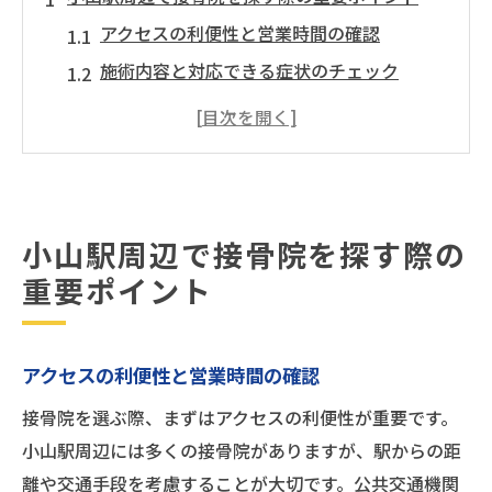
アクセスの利便性と営業時間の確認
施術内容と対応できる症状のチェック
スタッフの資格と経験について
口コミや評判を参考にする
施設の清潔さと設備の充実度
予約の取りやすさと待ち時間の確認
小山駅周辺で接骨院を探す際の
接骨院選びのコツ：小山駅近くのおすすめ施設
重要ポイント
紹介
地域で信頼されている接骨院の紹介
施術の特徴と患者さんの声
アクセスの利便性と営業時間の確認
専門的な治療が受けられる接骨院
接骨院を選ぶ際、まずはアクセスの利便性が重要です。
初めての人にも安心な接骨院
小山駅周辺には多くの接骨院がありますが、駅からの距
交通の便が良い接骨院
離や交通手段を考慮することが大切です。公共交通機関