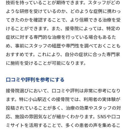
実際に通っている人の意見を参考にする
技術を持っていることが期待できます。スタッフがどの
ような研修を受けているのか、どのような症例に携わっ
治療前のカウンセリングの重要性
てきたのかを確認することで、より信頼できる治療を受
患者さんとのコミュニケーションの取り方
けることができます。また、接骨院によっては、特定の
アフターケアとフォローアップの質
症状に対する専門的な治療を行っている場合もあるた
小山駅近くの接骨院での施術内容と患者の評価
め、事前にスタッフの経歴や専門性を調べておくことも
一般的な施術内容とその効果
おすすめです。これにより、自分の症状に合った専門家
スポーツ障害に特化した治療
に施術を受けることが可能になります。
女性に優しい施術が受けられる施設
口コミや評判を参考にする
高齢者向けのリハビリプログラム
患者さんの声とその信頼性
接骨院選びにおいて、口コミや評判は非常に参考になり
ます。特に小山駅近くの接骨院では、利用者の実体験が
施術後のアフターケアの充実度
投稿されていることが多く、治療の効果やスタッフの対
小山駅周辺で安心して通える接骨院の選び方
応、施設の雰囲気などが細かくわかります。SNSや口コ
施設の雰囲気とスタッフの対応
ミサイトを活用することで、多くの患者の声を集めるこ
予約システムの利便性