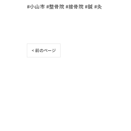
#小山市 #整骨院 #接骨院 #鍼 #灸
< 前のページ