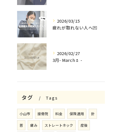
2026/03/15
疲れが取れない人へ💌
2026/02/27
3月- March🌷 -
タグ
Tags
小山市
接骨院
料金
保険適用
針
首
痛み
ストレートネック
産後