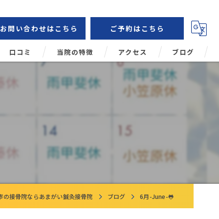
お問い合わせはこちら
ご予約はこちら
口コミ
当院の特徴
アクセス
ブログ
鍼灸
コラム
肩こり
頭痛
腰痛
姿勢矯正
市の接骨院ならあまがい鍼灸接骨院
ブログ
6月-June-🐸