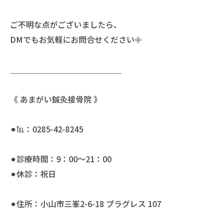
ご不明な点がございましたら、
DMでもお気軽にお問合せください𖧷
＿＿＿＿＿＿＿＿＿＿＿＿＿＿
《 あまがい鍼灸接骨院 》
⚫︎℡：0285-42-8245
⚫︎診療時間：9：00〜21：00
⚫︎休診：祝日
⚫︎住所：小山市三峯2-6-18 プラグレス 107