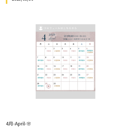
4月-April-🌸