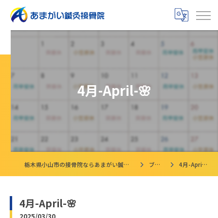
4月-April-🌸
栃木県小山市の接骨院ならあまがい鍼灸接骨院
ブログ
4月-April-🌸
4月-April-🌸
2025/03/30