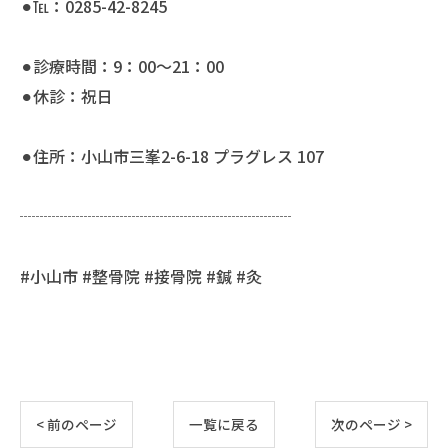
⚫︎℡：0285-42-8245
⚫︎診療時間：9：00〜21：00
⚫︎休診：祝日
⚫︎住所：小山市三峯2-6-18 プラグレス 107
┈┈┈┈┈┈┈┈┈┈┈┈┈┈┈┈┈
#小山市 #整骨院 #接骨院 #鍼 #灸
< 前のページ
一覧に戻る
次のページ >