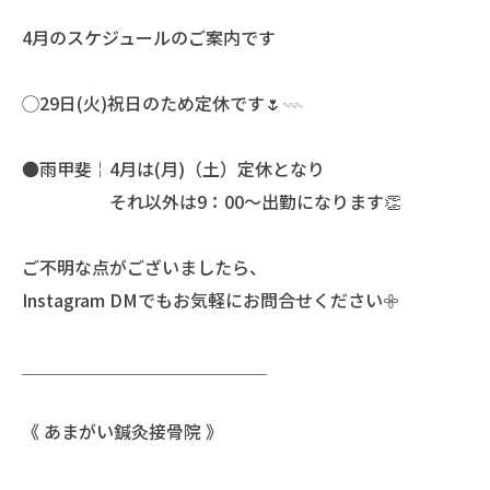
4月のスケジュールのご案内です
◯29日(火)祝日のため定休です🌷𓇠
●雨甲斐￤4月は(月)（土）定休となり
それ以外は9：00〜出勤になります👏
ご不明な点がございましたら、
Instagram DMでもお気軽にお問合せください𖧷
＿＿＿＿＿＿＿＿＿＿＿＿＿＿
《 あまがい鍼灸接骨院 》