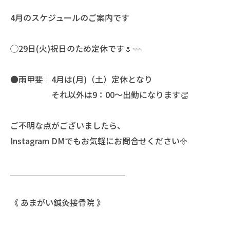
4月のスケジュールのご案内です
◯29日(火)祝日のため定休です🌷𓇠
●雨甲斐￤4月は(月)（土）定休となり
それ以外は9：00〜出勤になります👏
ご不明な点がございましたら、
Instagram DMでもお気軽にお問合せください𖧷
＿＿＿＿＿＿＿＿＿＿＿＿＿＿
《 あまがい鍼灸接骨院 》