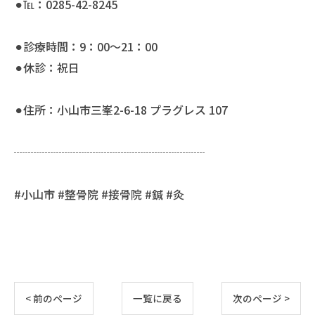
⚫︎℡：0285-42-8245
⚫︎診療時間：9：00〜21：00
⚫︎休診：祝日
⚫︎住所：小山市三峯2-6-18 プラグレス 107
┈┈┈┈┈┈┈┈┈┈┈┈┈┈┈┈┈
#小山市 #整骨院 #接骨院 #鍼 #灸
< 前のページ
一覧に戻る
次のページ >