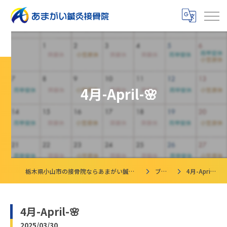
4月-April-🌸
栃木県小山市の接骨院ならあまがい鍼灸接骨院
ブログ
4月-April-🌸
4月-April-🌸
2025/03/30