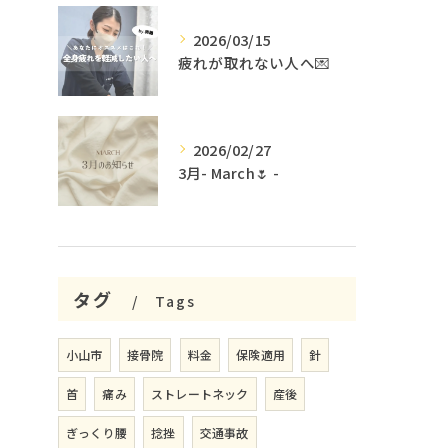
2026/03/15
疲れが取れない人へ💌
2026/02/27
3月- March🌷 -
タグ
Tags
小山市
接骨院
料金
保険適用
針
首
痛み
ストレートネック
産後
ぎっくり腰
捻挫
交通事故