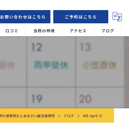
お問い合わせはこちら
ご予約はこちら
口コミ
当院の特徴
アクセス
ブログ
鍼灸
コラム
肩こり
頭痛
腰痛
姿勢矯正
市の接骨院ならあまがい鍼灸接骨院
ブログ
4月-April-🌸