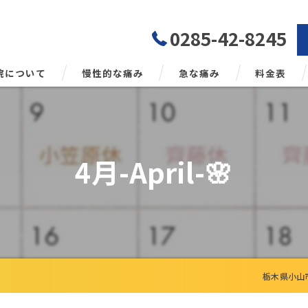
0285-42-8245
院について
慢性的な痛み
急な痛み
料金表
勢矯正について
4月-April-🌸
栃木県小山