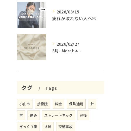
2026/03/15
疲れが取れない人へ💌
2026/02/27
3月- March🌷 -
タグ
Tags
小山市
接骨院
料金
保険適用
針
首
痛み
ストレートネック
産後
ぎっくり腰
捻挫
交通事故