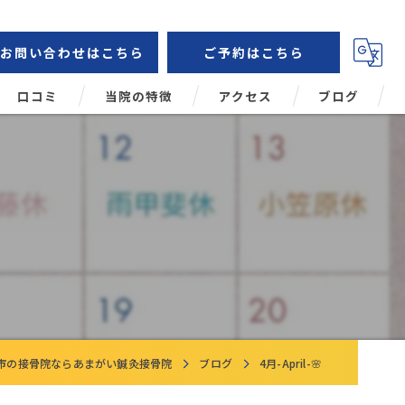
お問い合わせはこちら
ご予約はこちら
口コミ
当院の特徴
アクセス
ブログ
鍼灸
コラム
肩こり
頭痛
腰痛
姿勢矯正
市の接骨院ならあまがい鍼灸接骨院
ブログ
4月-April-🌸