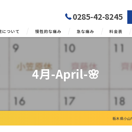
0285-42-8245
院について
慢性的な痛み
急な痛み
料金表
勢矯正について
4月-April-🌸
栃木県小山