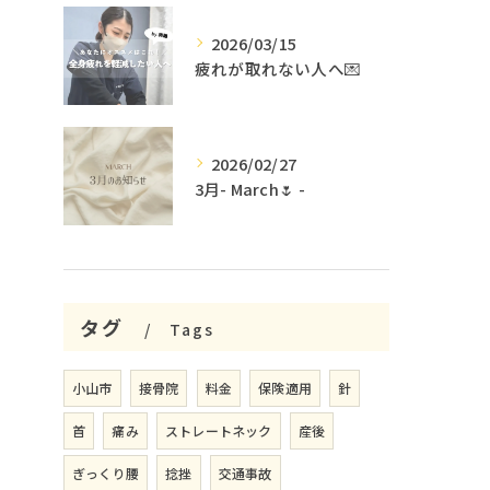
2026/03/15
疲れが取れない人へ💌
2026/02/27
3月- March🌷 -
タグ
Tags
小山市
接骨院
料金
保険適用
針
首
痛み
ストレートネック
産後
ぎっくり腰
捻挫
交通事故