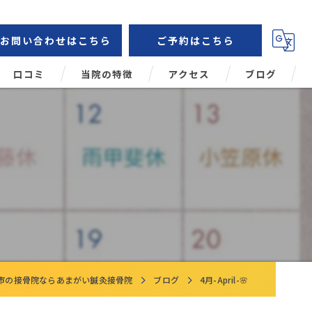
お問い合わせはこちら
ご予約はこちら
口コミ
当院の特徴
アクセス
ブログ
鍼灸
コラム
肩こり
頭痛
腰痛
姿勢矯正
市の接骨院ならあまがい鍼灸接骨院
ブログ
4月-April-🌸