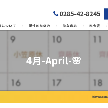
0285-42-8245
院について
慢性的な痛み
急な痛み
料金表
勢矯正について
4月-April-🌸
栃木県小山