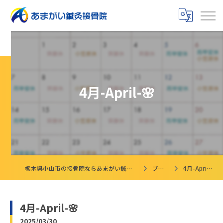
4月-April-🌸
栃木県小山市の接骨院ならあまがい鍼灸接骨院
ブログ
4月-April-🌸
4月-April-🌸
2025/03/30