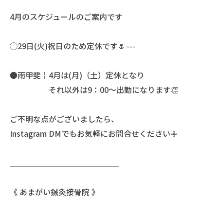
4月のスケジュールのご案内です
◯29日(火)祝日のため定休です🌷𓇠
●雨甲斐￤4月は(月)（土）定休となり
それ以外は9：00〜出勤になります👏
ご不明な点がございましたら、
Instagram DMでもお気軽にお問合せください𖧷
＿＿＿＿＿＿＿＿＿＿＿＿＿＿
《 あまがい鍼灸接骨院 》