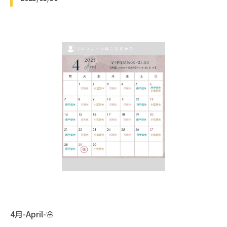
4月-April-🌸