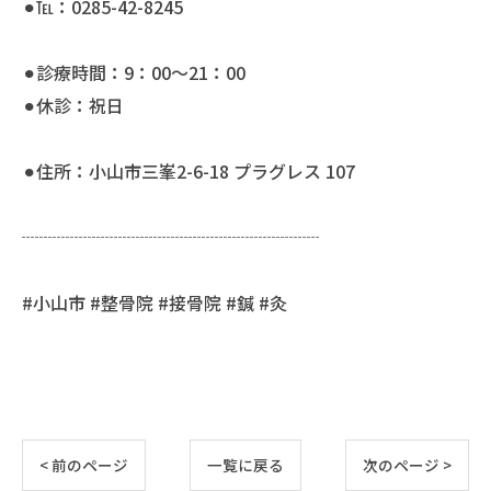
⚫︎℡：0285-42-8245
⚫︎診療時間：9：00〜21：00
⚫︎休診：祝日
⚫︎住所：小山市三峯2-6-18 プラグレス 107
┈┈┈┈┈┈┈┈┈┈┈┈┈┈┈┈┈
#小山市 #整骨院 #接骨院 #鍼 #灸
< 前のページ
一覧に戻る
次のページ >