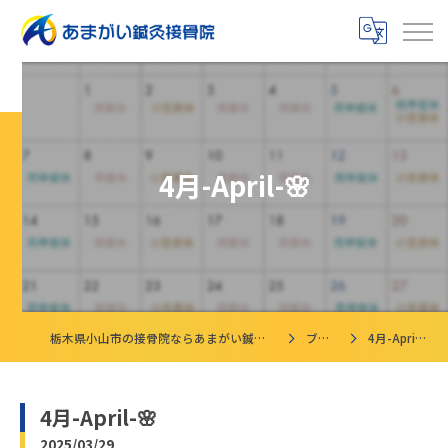
4月-April-🌸
栃木県小山市の接骨院ならあまがい鍼灸接骨院
ブログ
4月-April-🌸
4月-April-🌸
2025/03/29