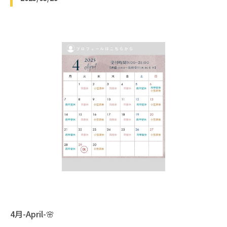
4月-April-🌸