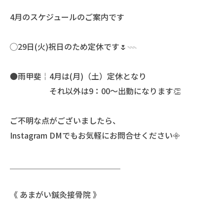
4月のスケジュールのご案内です
◯29日(火)祝日のため定休です🌷𓇠
●雨甲斐￤4月は(月)（土）定休となり
それ以外は9：00〜出勤になります👏
ご不明な点がございましたら、
Instagram DMでもお気軽にお問合せください𖧷
＿＿＿＿＿＿＿＿＿＿＿＿＿＿
《 あまがい鍼灸接骨院 》