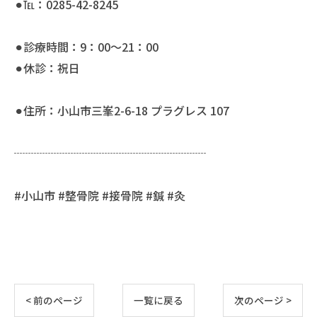
⚫︎℡：0285-42-8245
⚫︎診療時間：9：00〜21：00
⚫︎休診：祝日
⚫︎住所：小山市三峯2-6-18 プラグレス 107
┈┈┈┈┈┈┈┈┈┈┈┈┈┈┈┈┈
#小山市 #整骨院 #接骨院 #鍼 #灸
< 前のページ
一覧に戻る
次のページ >