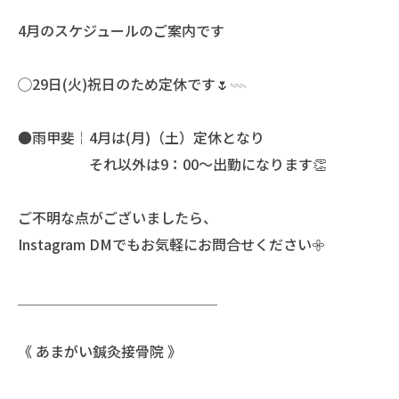
4月のスケジュールのご案内です
◯29日(火)祝日のため定休です🌷𓇠
●雨甲斐￤4月は(月)（土）定休となり
それ以外は9：00〜出勤になります👏
ご不明な点がございましたら、
Instagram DMでもお気軽にお問合せください𖧷
＿＿＿＿＿＿＿＿＿＿＿＿＿＿
《 あまがい鍼灸接骨院 》