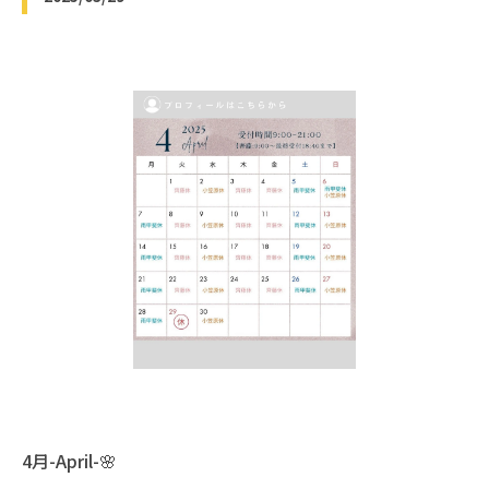
4月-April-🌸