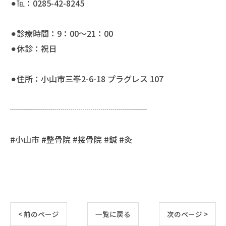
⚫︎℡：0285-42-8245
⚫︎診療時間：9：00〜21：00
⚫︎休診：祝日
⚫︎住所：小山市三峯2-6-18 プラグレス 107
┈┈┈┈┈┈┈┈┈┈┈┈┈┈┈┈┈
#小山市 #整骨院 #接骨院 #鍼 #灸
< 前のページ
一覧に戻る
次のページ >