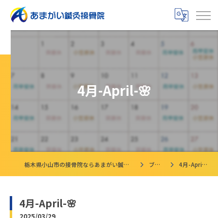
4月-April-🌸
栃木県小山市の接骨院ならあまがい鍼灸接骨院
ブログ
4月-April-🌸
4月-April-🌸
2025/03/29