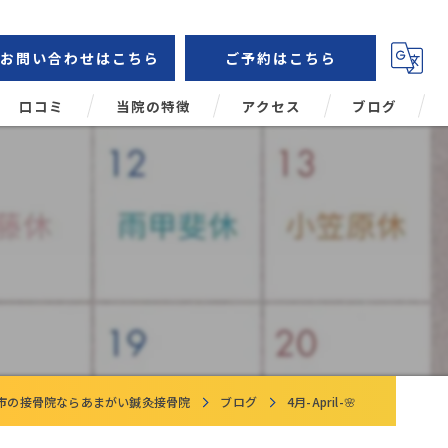
お問い合わせはこちら
ご予約はこちら
口コミ
当院の特徴
アクセス
ブログ
鍼灸
コラム
肩こり
頭痛
腰痛
姿勢矯正
市の接骨院ならあまがい鍼灸接骨院
ブログ
4月-April-🌸