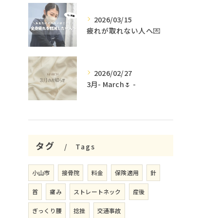
2026/03/15
疲れが取れない人へ💌
2026/02/27
3月- March🌷 -
タグ
Tags
小山市
接骨院
料金
保険適用
針
首
痛み
ストレートネック
産後
ぎっくり腰
捻挫
交通事故