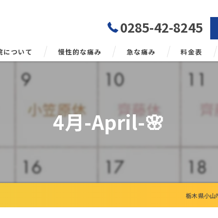
0285-42-8245
院について
慢性的な痛み
急な痛み
料金表
勢矯正について
4月-April-🌸
栃木県小山