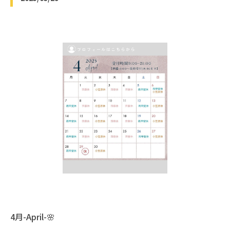
4月-April-🌸