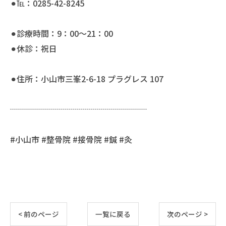
⚫︎℡：0285-42-8245
⚫︎診療時間：9：00〜21：00
⚫︎休診：祝日
⚫︎住所：小山市三峯2-6-18 プラグレス 107
┈┈┈┈┈┈┈┈┈┈┈┈┈┈┈┈┈
#小山市 #整骨院 #接骨院 #鍼 #灸
< 前のページ
一覧に戻る
次のページ >