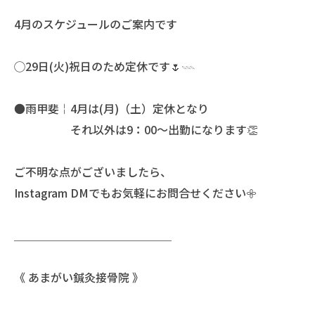
4月のスケジュールのご案内です
◯29日(火)祝日のため定休です🌷𓇠
●雨甲斐￤4月は(月)（土）定休となり
それ以外は9：00〜出勤になります👏
ご不明な点がございましたら、
Instagram DMでもお気軽にお問合せください𖧷
＿＿＿＿＿＿＿＿＿＿＿＿＿＿
《 あまがい鍼灸接骨院 》