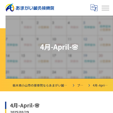
4月-April-🌸
栃木県小山市の接骨院ならあまがい鍼灸接骨院
ブログ
4月-April-🌸
4月-April-🌸
2025/03/29