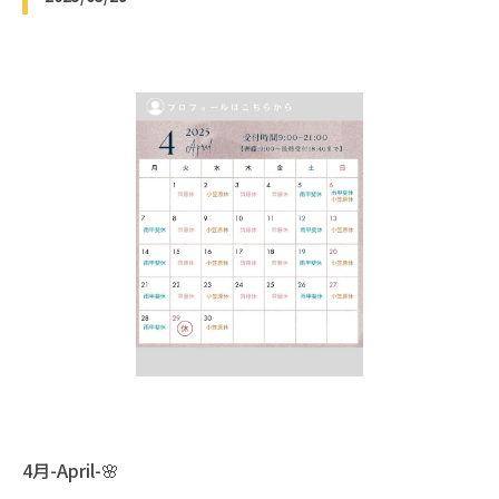
4月-April-🌸