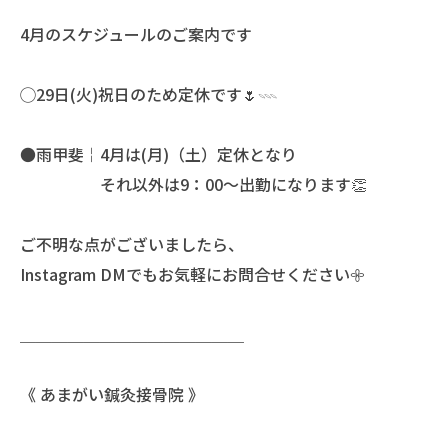
4月のスケジュールのご案内です
◯29日(火)祝日のため定休です🌷𓇠
●雨甲斐￤4月は(月)（土）定休となり
それ以外は9：00〜出勤になります👏
ご不明な点がございましたら、
Instagram DMでもお気軽にお問合せください𖧷
＿＿＿＿＿＿＿＿＿＿＿＿＿＿
《 あまがい鍼灸接骨院 》