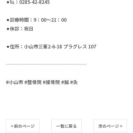
⚫︎℡：0285-42-8245
⚫︎診療時間：9：00〜21：00
⚫︎休診：祝日
⚫︎住所：小山市三峯2-6-18 プラグレス 107
┈┈┈┈┈┈┈┈┈┈┈┈┈┈┈┈┈
#小山市 #整骨院 #接骨院 #鍼 #灸
< 前のページ
一覧に戻る
次のページ >