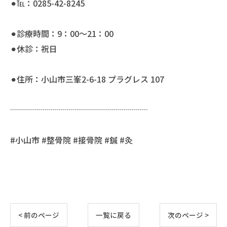
⚫︎℡：0285-42-8245
⚫︎診療時間：9：00〜21：00
⚫︎休診：祝日
⚫︎住所：小山市三峯2-6-18 プラグレス 107
┈┈┈┈┈┈┈┈┈┈┈┈┈┈┈┈┈
#小山市 #整骨院 #接骨院 #鍼 #灸
< 前のページ
一覧に戻る
次のページ >