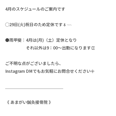
4月のスケジュールのご案内です
◯29日(火)祝日のため定休です🌷𓇠
●雨甲斐￤4月は(月)（土）定休となり
それ以外は9：00〜出勤になります👏
ご不明な点がございましたら、
Instagram DMでもお気軽にお問合せください𖧷
＿＿＿＿＿＿＿＿＿＿＿＿＿＿
《 あまがい鍼灸接骨院 》