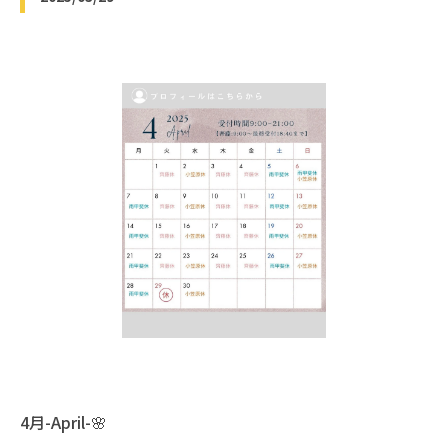
4月-April-🌸