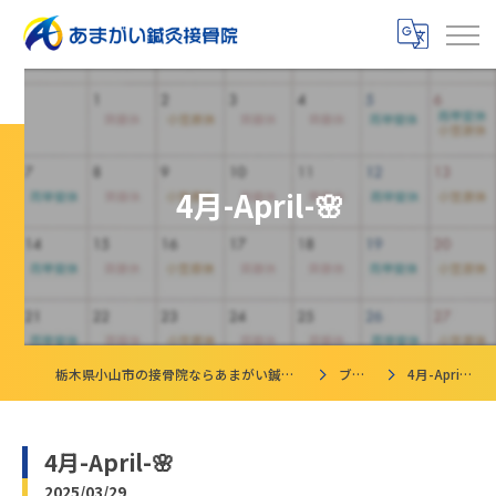
4月-April-🌸
栃木県小山市の接骨院ならあまがい鍼灸接骨院
ブログ
4月-April-🌸
4月-April-🌸
2025/03/29