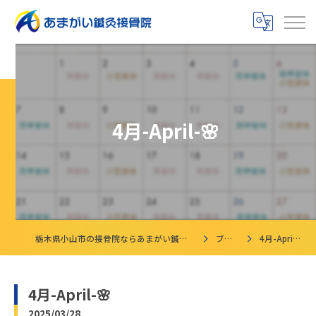
4月-April-🌸
栃木県小山市の接骨院ならあまがい鍼灸接骨院
ブログ
4月-April-🌸
4月-April-🌸
2025/03/28