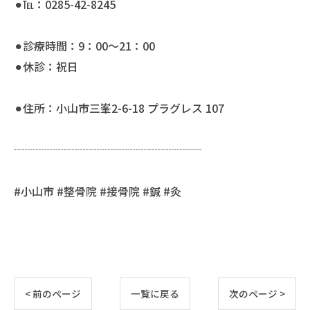
⚫︎℡：0285-42-8245
⚫︎診療時間：9：00〜21：00
⚫︎休診：祝日
⚫︎住所：小山市三峯2-6-18 プラグレス 107
┈┈┈┈┈┈┈┈┈┈┈┈┈┈┈┈┈
#小山市 #整骨院 #接骨院 #鍼 #灸
< 前のページ
一覧に戻る
次のページ >