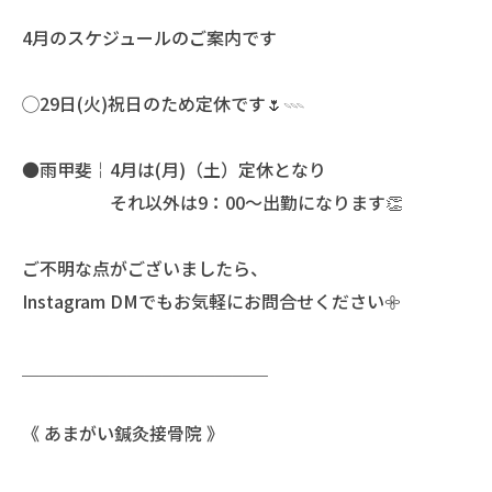
4月のスケジュールのご案内です
◯29日(火)祝日のため定休です🌷𓇠
●雨甲斐￤4月は(月)（土）定休となり
それ以外は9：00〜出勤になります👏
ご不明な点がございましたら、
Instagram DMでもお気軽にお問合せください𖧷
＿＿＿＿＿＿＿＿＿＿＿＿＿＿
《 あまがい鍼灸接骨院 》