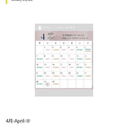
4月-April-🌸