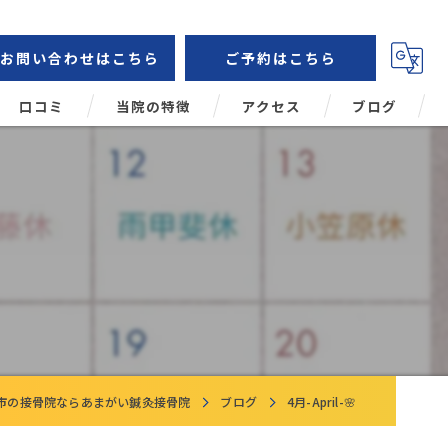
お問い合わせはこちら
ご予約はこちら
口コミ
当院の特徴
アクセス
ブログ
鍼灸
コラム
肩こり
頭痛
腰痛
姿勢矯正
市の接骨院ならあまがい鍼灸接骨院
ブログ
4月-April-🌸