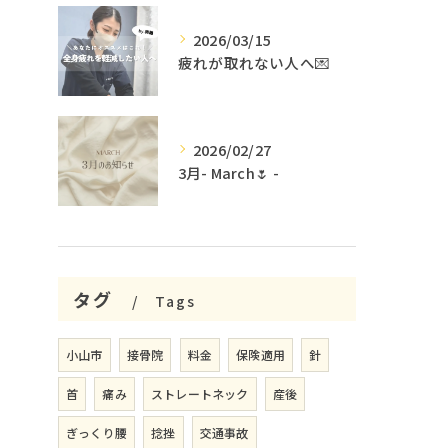
2026/03/15
疲れが取れない人へ💌
2026/02/27
3月- March🌷 -
タグ
Tags
小山市
接骨院
料金
保険適用
針
首
痛み
ストレートネック
産後
ぎっくり腰
捻挫
交通事故