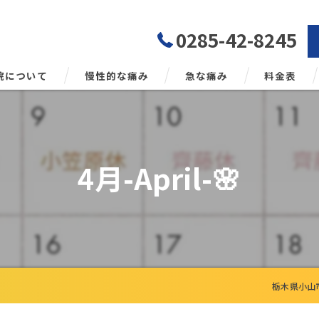
0285-42-8245
院について
慢性的な痛み
急な痛み
料金表
勢矯正について
4月-April-🌸
栃木県小山