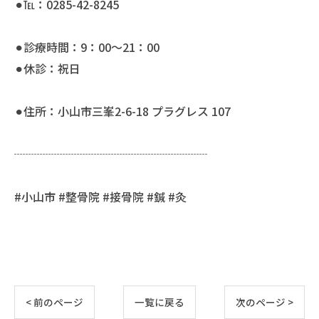
⚫︎℡：0285-42-8245
⚫︎診療時間：9：00〜21：00
⚫︎休診：祝日
⚫︎住所：小山市三峯2-6-18 プラグレス 107
┈┈┈┈┈┈┈┈┈┈┈┈┈┈┈┈┈
#小山市 #整骨院 #接骨院 #鍼 #灸
< 前のページ
一覧に戻る
次のページ >