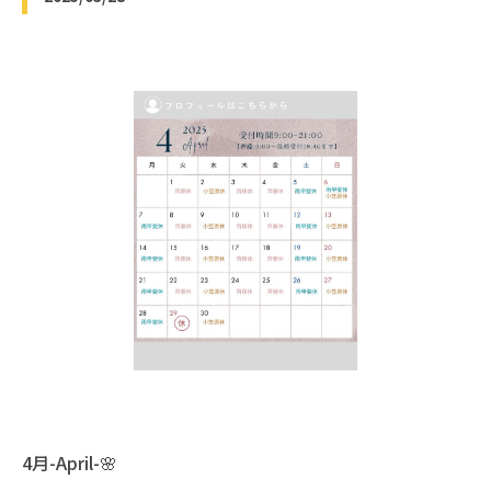
4月-April-🌸