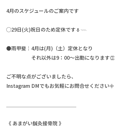
4月のスケジュールのご案内です
◯29日(火)祝日のため定休です🌷𓇠
●雨甲斐￤4月は(月)（土）定休となり
それ以外は9：00〜出勤になります👏
ご不明な点がございましたら、
Instagram DMでもお気軽にお問合せください𖧷
＿＿＿＿＿＿＿＿＿＿＿＿＿＿
《 あまがい鍼灸接骨院 》