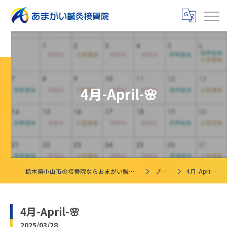
4月-April-🌸
栃木県小山市の接骨院ならあまがい鍼灸接骨院
ブログ
4月-April-🌸
4月-April-🌸
2025/03/28