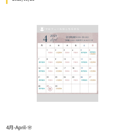
4月-April-🌸