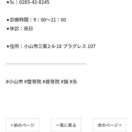
⚫︎℡：0285-42-8245
⚫︎診療時間：9：00〜21：00
⚫︎休診：祝日
⚫︎住所：小山市三峯2-6-18 プラグレス 107
┈┈┈┈┈┈┈┈┈┈┈┈┈┈┈┈┈
#小山市 #整骨院 #接骨院 #鍼 #灸
< 前のページ
一覧に戻る
次のページ >