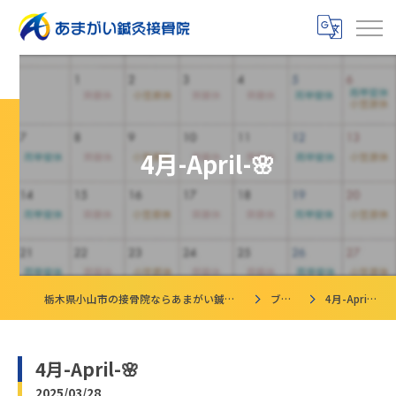
4月-April-🌸
栃木県小山市の接骨院ならあまがい鍼灸接骨院
ブログ
4月-April-🌸
4月-April-🌸
2025/03/28