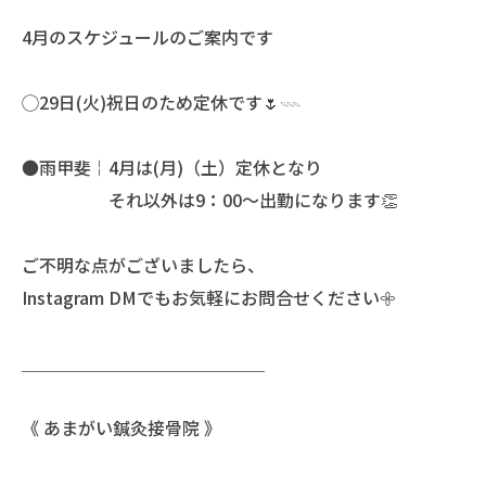
4月のスケジュールのご案内です
◯29日(火)祝日のため定休です🌷𓇠
●雨甲斐￤4月は(月)（土）定休となり
それ以外は9：00〜出勤になります👏
ご不明な点がございましたら、
Instagram DMでもお気軽にお問合せください𖧷
＿＿＿＿＿＿＿＿＿＿＿＿＿＿
《 あまがい鍼灸接骨院 》