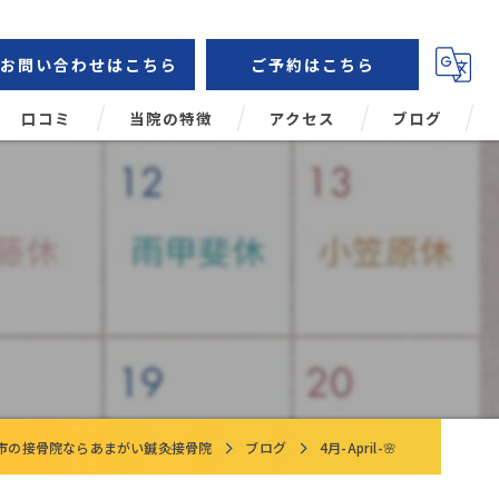
お問い合わせはこちら
ご予約はこちら
口コミ
当院の特徴
アクセス
ブログ
鍼灸
コラム
肩こり
頭痛
腰痛
姿勢矯正
市の接骨院ならあまがい鍼灸接骨院
ブログ
4月-April-🌸