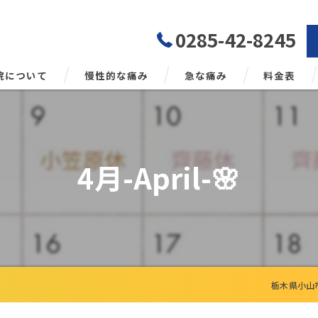
0285-42-8245
院について
慢性的な痛み
急な痛み
料金表
勢矯正について
4月-April-🌸
栃木県小山