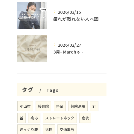
2026/03/15
疲れが取れない人へ💌
2026/02/27
3月- March🌷 -
タグ
Tags
小山市
接骨院
料金
保険適用
針
首
痛み
ストレートネック
産後
ぎっくり腰
捻挫
交通事故