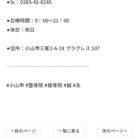
⚫︎℡：0285-42-8245
⚫︎診療時間：9：00〜21：00
⚫︎休診：祝日
⚫︎住所：小山市三峯2-6-18 プラグレス 107
┈┈┈┈┈┈┈┈┈┈┈┈┈┈┈┈┈
#小山市 #整骨院 #接骨院 #鍼 #灸
< 前のページ
一覧に戻る
次のページ >