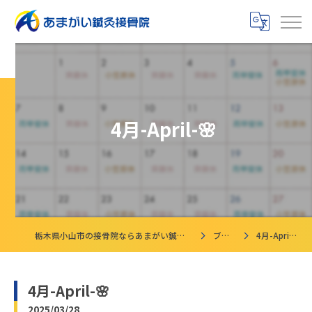
4月-April-🌸
栃木県小山市の接骨院ならあまがい鍼灸接骨院
ブログ
4月-April-🌸
4月-April-🌸
2025/03/28