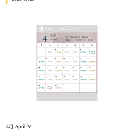
4月-April-🌸