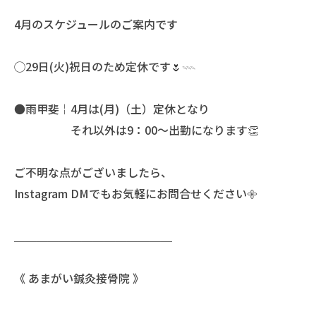
4月のスケジュールのご案内です
◯29日(火)祝日のため定休です🌷𓇠
●雨甲斐￤4月は(月)（土）定休となり
それ以外は9：00〜出勤になります👏
ご不明な点がございましたら、
Instagram DMでもお気軽にお問合せください𖧷
＿＿＿＿＿＿＿＿＿＿＿＿＿＿
《 あまがい鍼灸接骨院 》