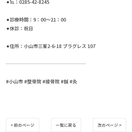
⚫︎℡：0285-42-8245
⚫︎診療時間：9：00〜21：00
⚫︎休診：祝日
⚫︎住所：小山市三峯2-6-18 プラグレス 107
┈┈┈┈┈┈┈┈┈┈┈┈┈┈┈┈┈
#小山市 #整骨院 #接骨院 #鍼 #灸
< 前のページ
一覧に戻る
次のページ >