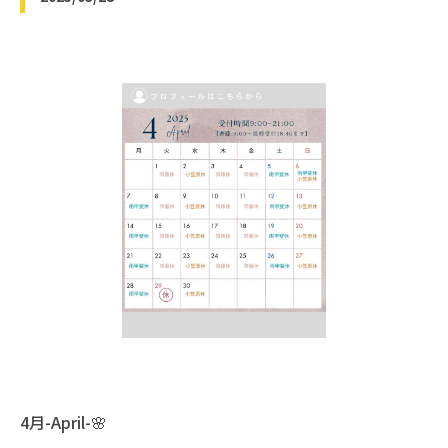
4月-April-🌸