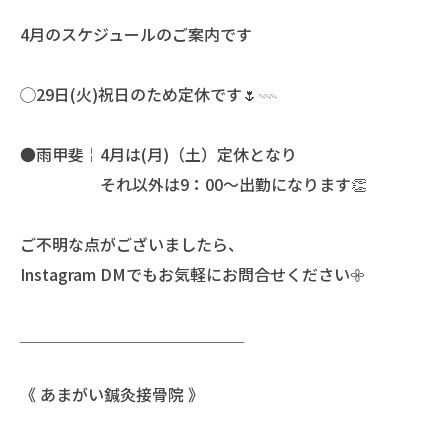
4月のスケジュールのご案内です
◯29日(火)祝日のため定休です🌷𓇠
●雨甲斐￤4月は(月)（土）定休となり
それ以外は9：00〜出勤になります👏
ご不明な点がございましたら、
Instagram DMでもお気軽にお問合せください𖧷
＿＿＿＿＿＿＿＿＿＿＿＿＿＿
《 あまがい鍼灸接骨院 》