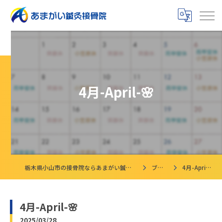
4月-April-🌸
栃木県小山市の接骨院ならあまがい鍼灸接骨院
ブログ
4月-April-🌸
4月-April-🌸
2025/03/28