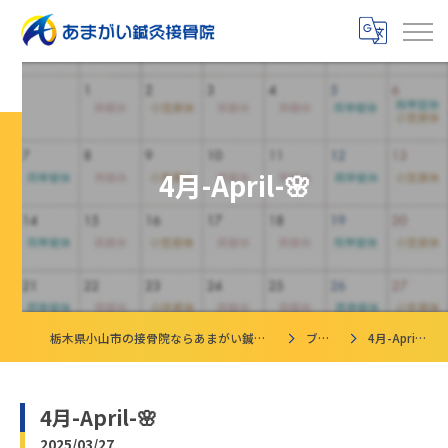
4月-April-🌸
栃木県小山市の接骨院ならあまがい鍼灸接骨院
ブログ
4月-April-🌸
4月-April-🌸
2025/03/27