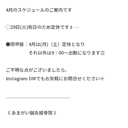
4月のスケジュールのご案内です
◯29日(火)祝日のため定休です🌷𓇠
●雨甲斐￤4月は(月)（土）定休となり
それ以外は9：00〜出勤になります👏
ご不明な点がございましたら、
Instagram DMでもお気軽にお問合せください𖧷
＿＿＿＿＿＿＿＿＿＿＿＿＿＿
《 あまがい鍼灸接骨院 》