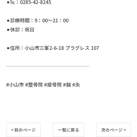
⚫︎℡：0285-42-8245
⚫︎診療時間：9：00〜21：00
⚫︎休診：祝日
⚫︎住所：小山市三峯2-6-18 プラグレス 107
┈┈┈┈┈┈┈┈┈┈┈┈┈┈┈┈┈
#小山市 #整骨院 #接骨院 #鍼 #灸
< 前のページ
一覧に戻る
次のページ >