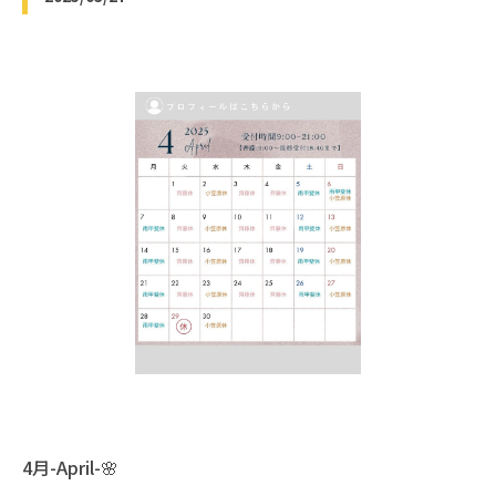
4月-April-🌸