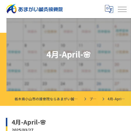
4月-April-🌸
栃木県小山市の接骨院ならあまがい鍼灸接骨院
ブログ
4月-April-🌸
4月-April-🌸
2025/03/27