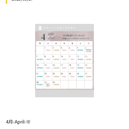
4月-April-🌸