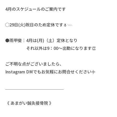
4月のスケジュールのご案内です
◯29日(火)祝日のため定休です🌷𓇠
●雨甲斐￤4月は(月)（土）定休となり
それ以外は9：00〜出勤になります👏
ご不明な点がございましたら、
Instagram DMでもお気軽にお問合せください𖧷
＿＿＿＿＿＿＿＿＿＿＿＿＿＿
《 あまがい鍼灸接骨院 》