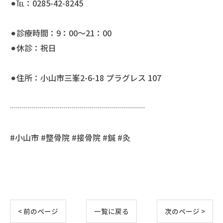
⚫︎℡：0285-42-8245
⚫︎診療時間：9：00〜21：00
⚫︎休診：祝日
⚫︎住所：小山市三峯2-6-18 プラグレス 107
┈┈┈┈┈┈┈┈┈┈┈┈┈┈┈┈┈
#小山市 #整骨院 #接骨院 #鍼 #灸
< 前のページ
一覧に戻る
次のページ >