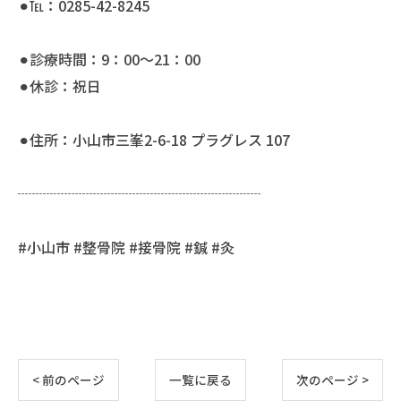
⚫︎℡：0285-42-8245
⚫︎診療時間：9：00〜21：00
⚫︎休診：祝日
⚫︎住所：小山市三峯2-6-18 プラグレス 107
┈┈┈┈┈┈┈┈┈┈┈┈┈┈┈┈┈
#小山市 #整骨院 #接骨院 #鍼 #灸
< 前のページ
一覧に戻る
次のページ >