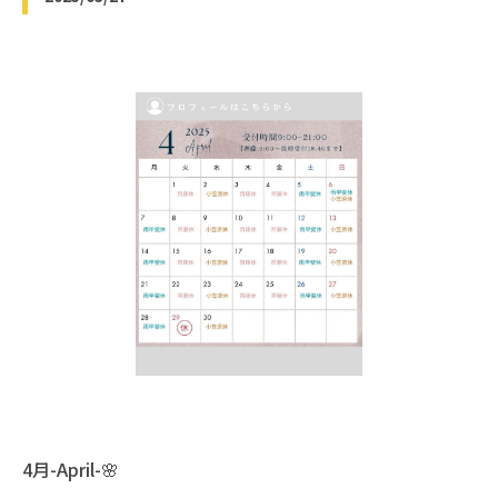
4月-April-🌸