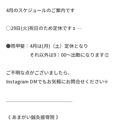
4月のスケジュールのご案内です
◯29日(火)祝日のため定休です🌷𓇠
●雨甲斐￤4月は(月)（土）定休となり
それ以外は9：00〜出勤になります👏
ご不明な点がございましたら、
Instagram DMでもお気軽にお問合せください𖧷
＿＿＿＿＿＿＿＿＿＿＿＿＿＿
《 あまがい鍼灸接骨院 》