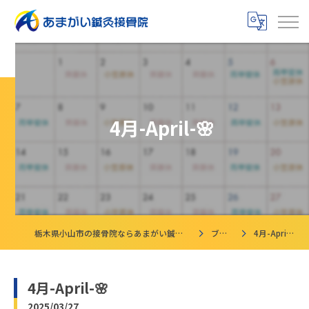
4月-April-🌸
栃木県小山市の接骨院ならあまがい鍼灸接骨院
ブログ
4月-April-🌸
4月-April-🌸
2025/03/27