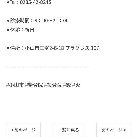
⚫︎℡：0285-42-8245
⚫︎診療時間：9：00〜21：00
⚫︎休診：祝日
⚫︎住所：小山市三峯2-6-18 プラグレス 107
┈┈┈┈┈┈┈┈┈┈┈┈┈┈┈┈┈
#小山市 #整骨院 #接骨院 #鍼 #灸
< 前のページ
一覧に戻る
次のページ >