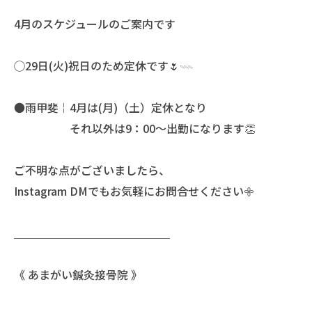
4月のスケジュールのご案内です
◯29日(火)祝日のため定休です🌷𓇠
●雨甲斐￤4月は(月)（土）定休となり
それ以外は9：00〜出勤になります👏
ご不明な点がございましたら、
Instagram DMでもお気軽にお問合せください𖧷
＿＿＿＿＿＿＿＿＿＿＿＿＿＿
《 あまがい鍼灸接骨院 》