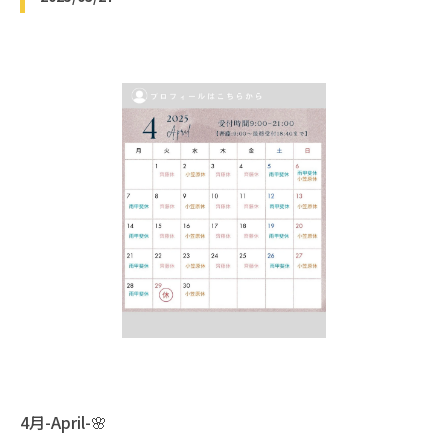
4月-April-🌸