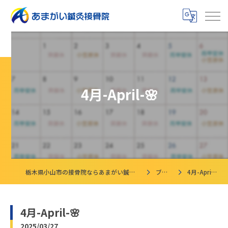
4月-April-🌸
栃木県小山市の接骨院ならあまがい鍼灸接骨院
ブログ
4月-April-🌸
4月-April-🌸
2025/03/27