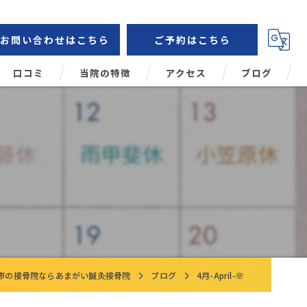
お問い合わせはこちら
ご予約はこちら
口コミ
当院の特徴
アクセス
ブログ
鍼灸
コラム
肩こり
頭痛
腰痛
姿勢矯正
市の接骨院ならあまがい鍼灸接骨院
ブログ
4月-April-🌸