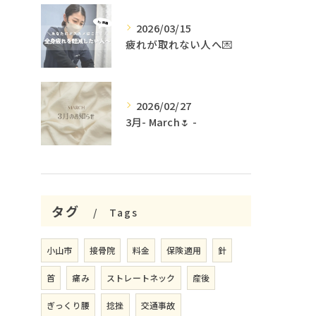
2026/03/15
疲れが取れない人へ💌
2026/02/27
3月- March🌷 -
タグ
Tags
小山市
接骨院
料金
保険適用
針
首
痛み
ストレートネック
産後
ぎっくり腰
捻挫
交通事故