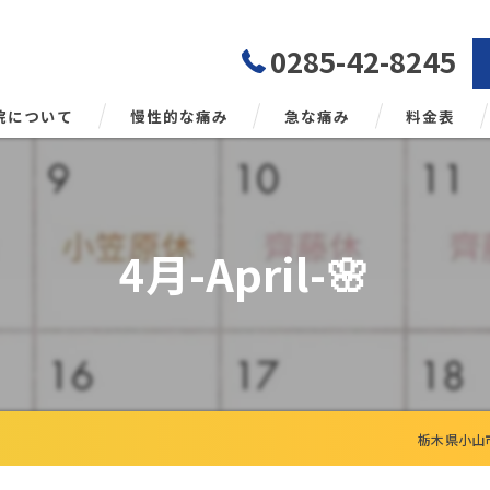
0285-42-8245
院について
慢性的な痛み
急な痛み
料金表
勢矯正について
4月-April-🌸
栃木県小山