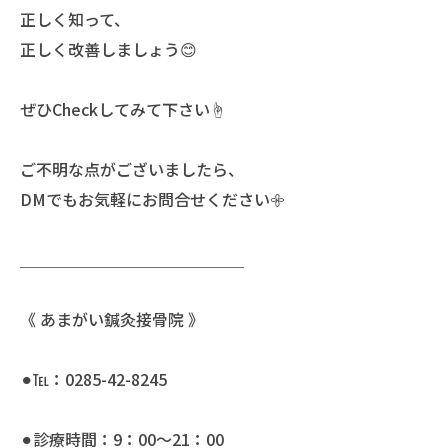
正しく知って、
正しく改善しましょう😊
ぜひCheckしてみて下さい☝️
ご不明な点がございましたら、
DMでもお気軽にお問合せください𖧷
＿＿＿＿＿＿＿＿＿＿＿＿＿＿
《 あまがい鍼灸接骨院 》
⚫︎℡：0285-42-8245
⚫︎診療時間：9：00〜21：00