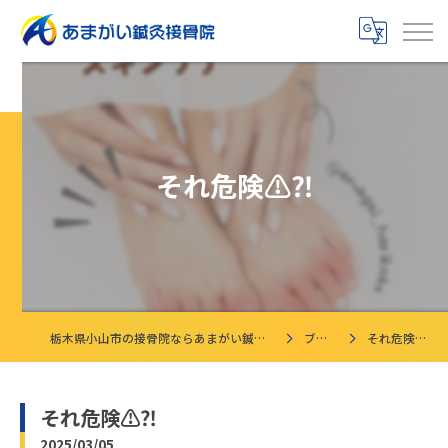
それ危険⚠️⁈
栃木県小山市の接骨院ならあまがい鍼灸接骨院
ブログ
それ危険⚠️⁈
それ危険⚠️⁈
2025/03/05