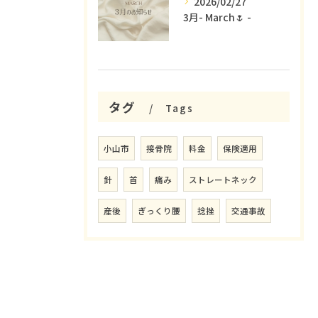
2026/02/27
3月- March🌷 -
タグ
Tags
小山市
接骨院
料金
保険適用
針
首
痛み
ストレートネック
産後
ぎっくり腰
捻挫
交通事故