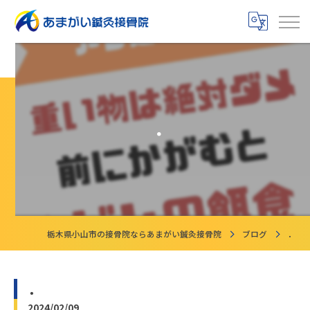
．
栃木県小山市の接骨院ならあまがい鍼灸接骨院
ブログ
．
．
2024/02/09