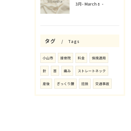
3月- March🌷 -
タグ
Tags
小山市
接骨院
料金
保険適用
針
首
痛み
ストレートネック
産後
ぎっくり腰
捻挫
交通事故