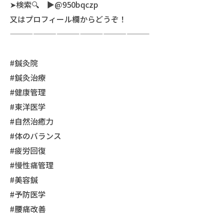
➤検索🔍 ▶︎@950bqczp
又はプロフィール欄からどうぞ！
——————————————————
#鍼灸院
#鍼灸治療
#健康管理
#東洋医学
#自然治癒力
#体のバランス
#疲労回復
#慢性痛管理
#美容鍼
#予防医学
#腰痛改善